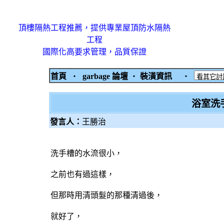
頂樓隔熱工程推薦，提供專業屋頂防水隔熱
工程
國際化高要求管理，品質保證
首頁
‧
garbage 論壇
‧
裝潢資訊
‧
浴室洗手
發言人：
王勝治
洗手槽的水流很小，
之前也有過這樣，
但那時用清頭髮的那種清過後，
就好了，