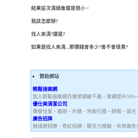
結果這次清過後還是很小，
我該怎麼辦?
找人來清?還是?
如果是找人來清...那價錢會多少?會不會很貴?
贊助網站
輕鬆接案網
加入輕鬆接案網月營業額破千萬，業績提升50%
優仕美清潔公司
專營住家、廠辦、外牆、地板打腊、研磨、拋光
廣告招牌
無接縫招牌、霓虹招牌、壓克力燈箱、布條廣告