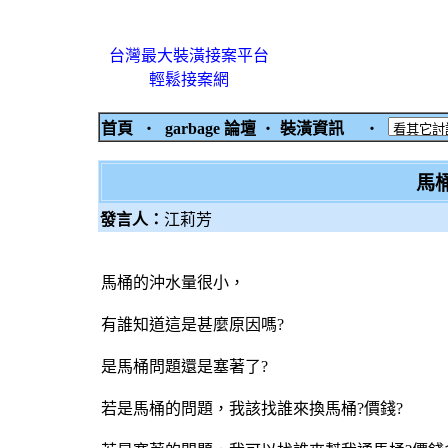
台灣最大裝潢接案平台
輕鬆接案網
首頁
‧
garbage 論壇
‧
裝潢資訊
‧
馬桶
發言人：
江莉芳
馬桶的沖水量很小，
有誰知道這是甚麼原因嗎?
是馬桶問題還是塞著了?
若是馬桶的問題，我該找誰來換馬桶?價錢?