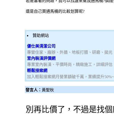
若是塞著的問題，我可以找誰來幫我通馬桶?價錢
還是自己買通馬桶的比較划算呢?
贊助網站
優仕美清潔公司
專營住家、廠辦、外牆、地板打腊、研磨、拋光
室內裝潢評價網
專業室內裝潢、平價時尚，精緻施工，詳細評估
輕鬆接案網
加入輕鬆接案網月營業額破千萬，業績提升50%
發言人：
黃聖秋
別再
比價
了，不過是找個