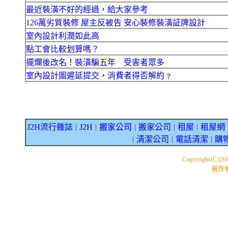
最近裝潢不好的經過，給大家參考
126萬劣質裝修 屋主反被告 安心裝修裝潢証牌設計
室內設計利潤如此高
點工會比較划算嗎？
擺爛後改名！裝潢騙五年 受害者眾多
室內設計圖遲延提交，消費者得否解約﹖
J2H流行雜誌
J2H
搬家公司
搬家公司
租屋
租屋網
｜
｜
｜
｜
｜
清潔公司
電話清潔
購
｜
｜
｜
Copyright(C)2
著作