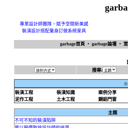
gar
專業設計師團隊，賦予空間新美感
裝潢設計搭配量身訂做系統家具
garbage首頁
‧
garbage論壇
‧
搜尋:
※
裝潢工程
裝潢知識
案例分享
泥作工程
土木工程
鋼鋁門窗
主題
不可不知的裝潢陷阱
單以報價取捨設計師的迷思