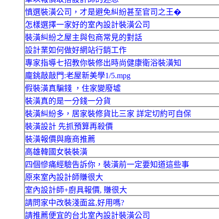
慎選裝潢公司，才是避免糾紛甚至官司之王�
怎樣選擇一家好的室內設計裝潢公司
裝潢糾紛之屋主與包商常見的對話
設計業如何做好網站行銷工作
專家指導七招教你裝修出時尚健康衛浴裝潢知
龐銚敲敲門:老屋新美學1/5.mpg
假裝潢真騙錢 ，住家變廢墟
裝潢真的是一分錢一分貨
裝潢糾紛多，居家裝修貨比三家 詳定切約可自保
裝潢設計 先抓預算再殺價
裝潢報價與廠商推薦
高雄韓國女裝裝潢
四個慘痛經驗告訴你，裝潢前一定要知道這些事
原來室內設計師賺很大
室內設計師+廚具報價, 賺很大
請問家中改裝淺面盆,好用嗎?
請推薦便宜的台北室內設計裝潢公司