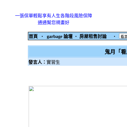
一張保單輕鬆享有人生各階段風險保障
通通幫您規畫好
首頁
‧
garbage 論壇
‧
房屋租售討論
‧
鬼月「看
發言人：
實習生