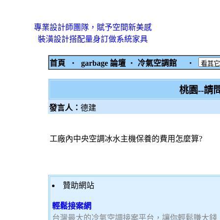
專業設計師團隊，賦予空間新美感
裝潢設計搭配量身訂做系統家具
首頁
‧
garbage 論壇
‧
冷氣空調館
‧
桃園--
發言人：
德建
工廠內中央空調冰水主機保養的費用怎麼算?
贊助網站
輕鬆接案網
台灣最大的冷氣空調接案平台，讓你輕鬆賺大錢，加