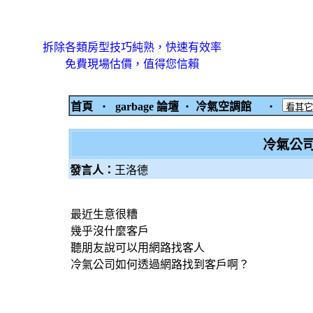
拆除各類房型技巧純熟，快速有效率
免費現場估價，值得您信賴
首頁
‧
garbage 論壇
‧
冷氣空調館
‧
冷氣公
發言人：
王洛德
最近生意很糟
幾乎沒什麼客戶
聽朋友說可以用網路找客人
冷氣公司如何透過網路找到客戶啊？