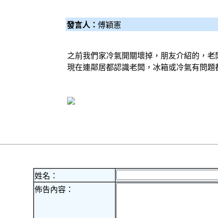
發言人：
傅穎憲
之前我們家冷氣開關壞掉，朋友介紹的，老
現在連鄰居都認識老闆，冰箱或冷氣有問題
姓名：
佈告內容：