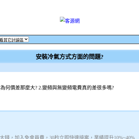
安裝冷氣方式方面的問題?
為何價差那麼大? 2.變頻與無變頻電費真的差很多嗎?
錢，加入免會員費，30秒立即快速接案，業績提升10%~40%