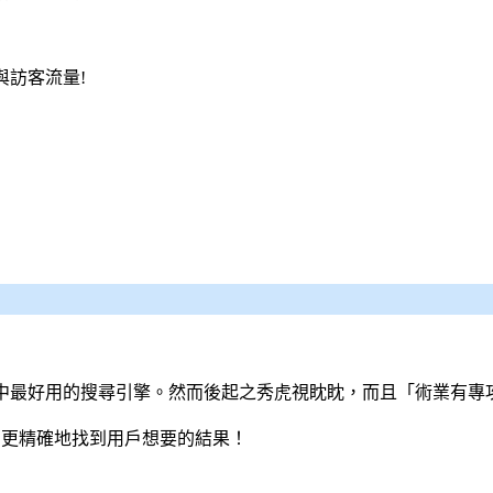
與訪客流量!
心中最好用的
搜尋引擎
。然而後起之秀虎視眈眈，而且「術業有專
速、更精確地找到用戶想要的結果！