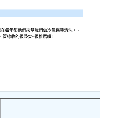
在每年都他們來幫我們做冷氣保養清洗，~
管線收的很整齊~很推薦喔!