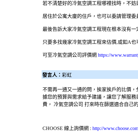
若不清楚好的冷氣空調工程哪裡找時，不妨
居住於公寓大廈的住戶，也可以委請管理委
最後告訴大家冷氣空調工程現在根本沒有一定
只要多找幾家冷氣空調工程來估價,或釦A也
可至
冷氣空調公司評價網
https://www.warrant
發言人：
彩虹
不需再一通又一通的問，挨家挨戶的比價，
據您的預算與需求給予建議，讓您了解服務
費，
冷氣
空調
公司 打來時在篩選適合自己
CHOOSE
線上詢價網
:
http://www.choose.com