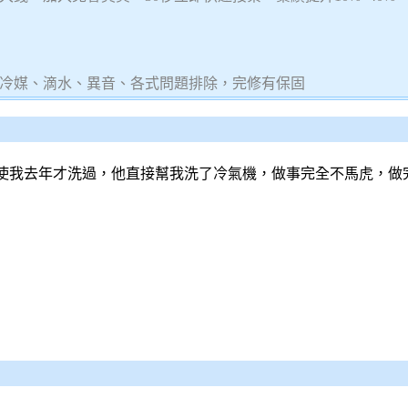
冷媒、滴水、異音、各式問題排除，完修有保固
使我去年才洗過，他直接幫我洗了
冷氣
機，做事完全不馬虎，做