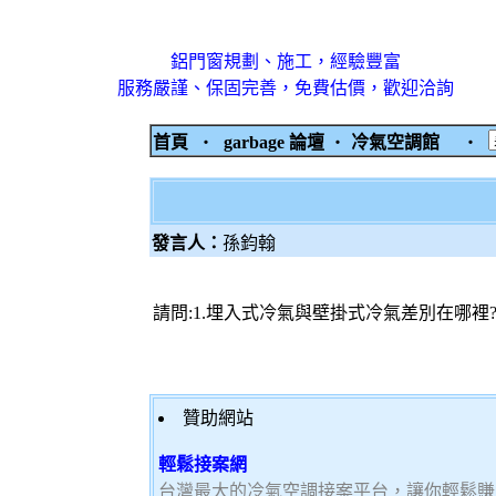
鋁門窗規劃、施工，經驗豐富
服務嚴謹、保固完善，免費估價，歡迎洽詢
首頁
‧
garbage 論壇
‧
冷氣空調館
‧
發言人：
孫鈞翰
請問:1.埋入式冷氣與壁掛式冷氣差別在哪裡?
贊助網站
輕鬆接案網
台灣最大的冷氣空調接案平台，讓你輕鬆賺大