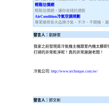
輕鬆估價網
輕鬆估價網，讓你省錢抗通膨
AirCondition冷氣空調規劃
專業維修各大品牌冷氣，不冷、不開機、漏
發言人：
劉靜雯
我家之前發現是
冷氣
機主機跟室內機太髒即
打掃的非常乾淨呢！真的非常謝謝老闆！
冷氣
公司:
http://www.technique.com.tw/
發言人：
郭文彬