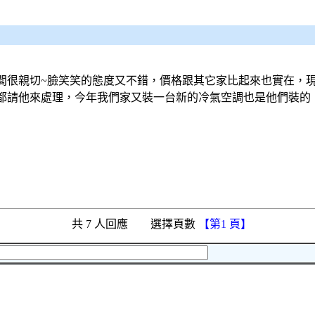
闆很親切~臉笑笑的態度又不錯，價格跟其它家比起來也實在，現
都請他來處理，今年我們家又裝一台新的冷氣空調也是他們裝的，
共 7 人回應 選擇頁數
【第1 頁】