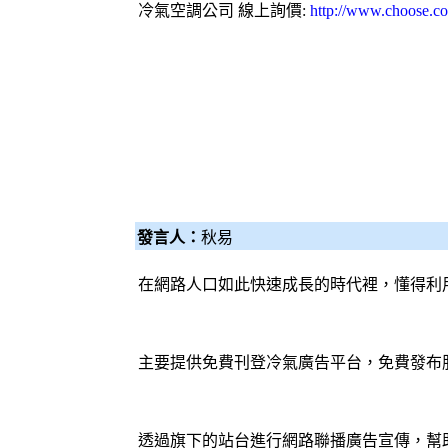
冷氣
空調
公司 線上詢價:
http://www.choose.c
發言人：
秋易
在網路人口如此快速成長的時代裡，懂得利
主要提供免費刊登
冷氣
廣告平台，免費發布
透過旗下的站台進行網路聯播廣告宣傳，幫