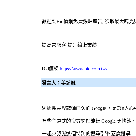
歡迎到
Bid價網
免費張貼廣告, 獲取最大曝光
提高來店客-提升線上業績
Bid價網
https://www.bid.com.tw/
發言人：
姜鎮胤
盤據搜尋界龍頭已久的 Google ，是釵h人
有些主題式的搜尋網站能比 Google 更快
一起來認識這個特別的
搜尋引擎
惡魔搜尋