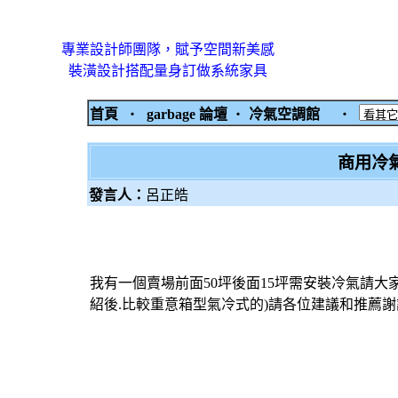
專業設計師團隊，賦予空間新美感
裝潢設計搭配量身訂做系統家具
首頁
‧
garbage 論壇
‧
冷氣空調館
‧
商用冷氣
發言人：
呂正皓
我有一個賣場前面50坪後面15坪需安裝冷氣請大家推薦1.品牌2.機型3
紹後.比較重意箱型氣冷式的)請各位建議和推薦謝