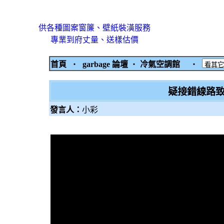
供各種圖案窗簾、壁紙裝潢服務
專業到府丈量、送樣估價
首頁
‧
garbage 論壇
‧
冷氣空調館
‧
疑接錯線路致
發言人：
小彩