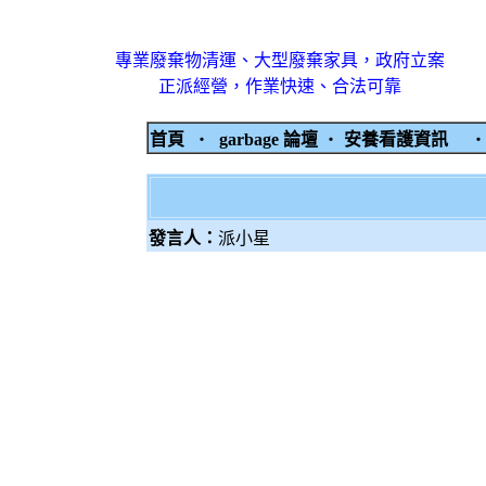
專業廢棄物清運、大型廢棄家具，政府立案
正派經營，作業快速、合法可靠
首頁
‧
garbage 論壇
‧
安養看護資訊
發言人：
派小星